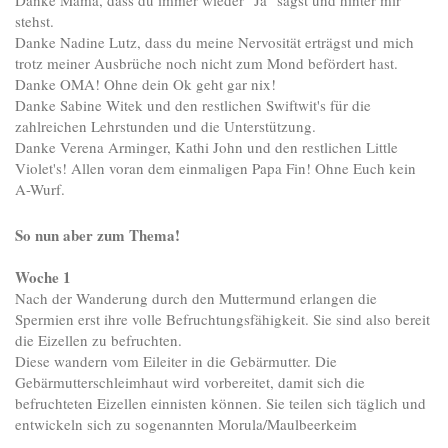
Danke Mama, dass du immer wieder "Ja" sagst und hinter mir
stehst.
Danke Nadine Lutz, dass du meine Nervosität erträgst und mich
trotz meiner Ausbrüche noch nicht zum Mond befördert hast.
Danke OMA! Ohne dein Ok geht gar nix!
Danke Sabine Witek und den restlichen Swiftwit's für die
zahlreichen Lehrstunden und die Unterstützung.
Danke Verena Arminger, Kathi John und den restlichen Little
Violet's! Allen voran dem einmaligen Papa Fin! Ohne Euch kein
A-Wurf.
So nun aber zum Thema!
Woche 1
Nach der Wanderung durch den Muttermund erlangen die
Spermien erst ihre volle Befruchtungsfähigkeit. Sie sind also bereit
die Eizellen zu befruchten.
Diese wandern vom Eileiter in die Gebärmutter. Die
Gebärmutterschleimhaut wird vorbereitet, damit sich die
befruchteten Eizellen einnisten können. Sie teilen sich täglich und
entwickeln sich zu sogenannten Morula/Maulbeerkeim