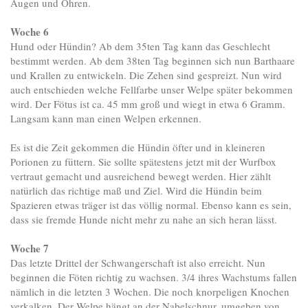
Augen und Ohren.
Woche 6
Hund oder Hündin? Ab dem 35ten Tag kann das Geschlecht
bestimmt werden. Ab dem 38ten Tag beginnen sich nun Barthaare
und Krallen zu entwickeln. Die Zehen sind gespreizt. Nun wird
auch entschieden welche Fellfarbe unser Welpe später bekommen
wird. Der Fötus ist ca. 45 mm groß und wiegt in etwa 6 Gramm.
Langsam kann man einen Welpen erkennen.
Es ist die Zeit gekommen die Hündin öfter und in kleineren
Porionen zu füttern. Sie sollte spätestens jetzt mit der Wurfbox
vertraut gemacht und ausreichend bewegt werden. Hier zählt
natürlich das richtige maß und Ziel. Wird die Hündin beim
Spazieren etwas träger ist das völlig normal. Ebenso kann es sein,
dass sie fremde Hunde nicht mehr zu nahe an sich heran lässt.
Woche 7
Das letzte Drittel der Schwangerschaft ist also erreicht. Nun
beginnen die Föten richtig zu wachsen. 3/4 ihres Wachstums fallen
nämlich in die letzten 3 Wochen. Die noch knorpeligen Knochen
verkalken. Der Welpe hängt an der Nabelschnur, umgeben von